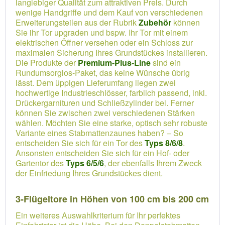
langlebiger Qualität zum attraktiven Preis. Durch
wenige Handgriffe und dem Kauf von verschiedenen
Erweiterungsteilen aus der Rubrik
Zubehör
können
Sie ihr Tor upgraden und bspw. Ihr Tor mit einem
elektrischen Öffner versehen oder ein Schloss zur
maximalen Sicherung Ihres Grundstückes installieren.
Die Produkte der
Premium-Plus-Line
sind ein
Rundumsorglos-Paket, das keine Wünsche übrig
lässt. Dem üppigen Lieferumfang liegen zwei
hochwertige Industrieschlösser, farblich passend, inkl.
Drückergarnituren und Schließzylinder bei. Ferner
können Sie zwischen zwei verschiedenen Stärken
wählen. Möchten Sie eine starke, optisch sehr robuste
Variante eines Stabmattenzaunes haben? – So
entscheiden Sie sich für ein Tor des
Typs 8/6/8
.
Ansonsten entscheiden Sie sich für ein Hof- oder
Gartentor des
Typs 6/5/6
, der ebenfalls Ihrem Zweck
der Einfriedung Ihres Grundstückes dient.
3-Flügeltore in Höhen von 100 cm bis 200 cm
Ein weiteres Auswahlkriterium für Ihr perfektes