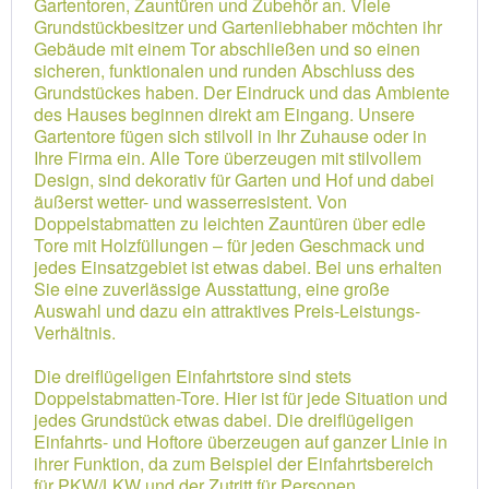
Gartentoren, Zauntüren und Zubehör an. Viele
Grundstückbesitzer und Gartenliebhaber möchten ihr
Gebäude mit einem Tor abschließen und so einen
sicheren, funktionalen und runden Abschluss des
Grundstückes haben. Der Eindruck und das Ambiente
des Hauses beginnen direkt am Eingang. Unsere
Gartentore fügen sich stilvoll in Ihr Zuhause oder in
Ihre Firma ein. Alle Tore überzeugen mit stilvollem
Design, sind dekorativ für Garten und Hof und dabei
äußerst wetter- und wasserresistent. Von
Doppelstabmatten zu leichten Zauntüren über edle
Tore mit Holzfüllungen – für jeden Geschmack und
jedes Einsatzgebiet ist etwas dabei. Bei uns erhalten
Sie eine zuverlässige Ausstattung, eine große
Auswahl und dazu ein attraktives Preis-Leistungs-
Verhältnis.
Die dreiflügeligen Einfahrtstore sind stets
Doppelstabmatten-Tore. Hier ist für jede Situation und
jedes Grundstück etwas dabei. Die dreiflügeligen
Einfahrts- und Hoftore überzeugen auf ganzer Linie in
ihrer Funktion, da zum Beispiel der Einfahrtsbereich
für PKW/LKW und der Zutritt für Personen