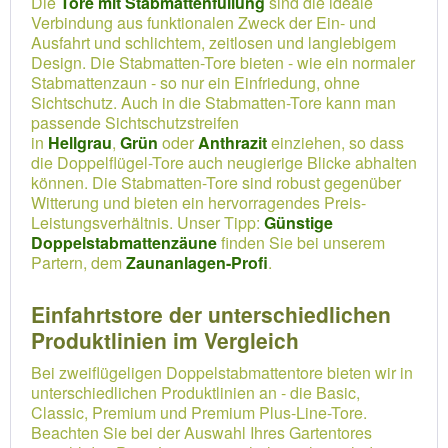
Die
Tore mit Stabmattenfüllung
sind die ideale
Verbindung aus funktionalen Zweck der Ein- und
Ausfahrt und schlichtem, zeitlosen und langlebigem
Design. Die Stabmatten-Tore bieten - wie ein normaler
Stabmattenzaun - so nur ein Einfriedung, ohne
Sichtschutz. Auch in die Stabmatten-Tore kann man
passende Sichtschutzstreifen
in
Hellgrau
,
Grün
oder
Anthrazit
einziehen, so dass
die Doppelflügel-Tore auch neugierige Blicke abhalten
können. Die Stabmatten-Tore sind robust gegenüber
Witterung und bieten ein hervorragendes Preis-
Leistungsverhältnis. Unser Tipp:
Günstige
Doppelstabmattenzäune
finden Sie bei unserem
Partern, dem
Zaunanlagen-Profi
.
Einfahrtstore der unterschiedlichen
Produktlinien im Vergleich
Bei zweiflügeligen Doppelstabmattentore bieten wir in
unterschiedlichen Produktlinien an - die Basic,
Classic, Premium und Premium Plus-Line-Tore.
Beachten Sie bei der Auswahl Ihres Gartentores