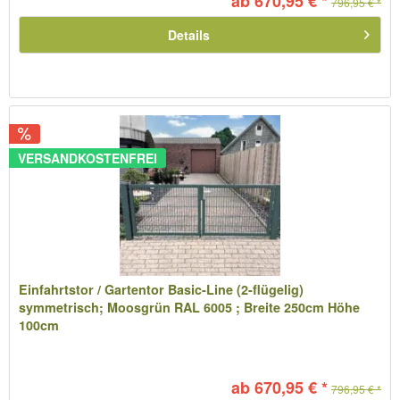
ab 670,95 € *
796,95 € *
Details
VERSANDKOSTENFREI
Einfahrtstor / Gartentor Basic-Line (2-flügelig)
symmetrisch; Moosgrün RAL 6005 ; Breite 250cm Höhe
100cm
ab 670,95 € *
796,95 € *