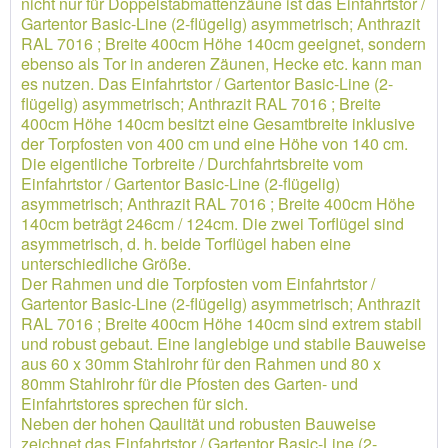
nicht nur für Doppelstabmattenzäune ist das Einfahrtstor /
Gartentor Basic-Line (2-flügelig) asymmetrisch; Anthrazit
RAL 7016 ; Breite 400cm Höhe 140cm geeignet, sondern
ebenso als Tor in anderen Zäunen, Hecke etc. kann man
es nutzen. Das Einfahrtstor / Gartentor Basic-Line (2-
flügelig) asymmetrisch; Anthrazit RAL 7016 ; Breite
400cm Höhe 140cm besitzt eine Gesamtbreite inklusive
der Torpfosten von 400 cm und eine Höhe von 140 cm.
Die eigentliche Torbreite / Durchfahrtsbreite vom
Einfahrtstor / Gartentor Basic-Line (2-flügelig)
asymmetrisch; Anthrazit RAL 7016 ; Breite 400cm Höhe
140cm beträgt 246cm / 124cm. Die zwei Torflügel sind
asymmetrisch, d. h. beide Torflügel haben eine
unterschiedliche Größe.
Der Rahmen und die Torpfosten vom Einfahrtstor /
Gartentor Basic-Line (2-flügelig) asymmetrisch; Anthrazit
RAL 7016 ; Breite 400cm Höhe 140cm sind extrem stabil
und robust gebaut. Eine langlebige und stabile Bauweise
aus 60 x 30mm Stahlrohr für den Rahmen und 80 x
80mm Stahlrohr für die Pfosten des Garten- und
Einfahrtstores sprechen für sich.
Neben der hohen Qaulität und robusten Bauweise
zeichnet das Einfahrtstor / Gartentor Basic-Line (2-