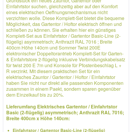
Grundstück ein neues Zauntor, Gartentor oder
Einfahrtstor suchen, gleichzeitig aber auf den Komfort
eines elektrischen Oeffnungsmechanismus nicht
verzichten wolle. Diese Komplett-Set bietet die bequeme
Möglichkeit, das Gartentor / Hoftor elektrisch öffnen und
schließen zu können. Sie erhalten hier ein günstiges
Komplett-Set aus Einfahrtstor / Gartentor Basic-Line (2-
flügelig) asymmetrisch; Anthrazit RAL 7016 ; Breite
400cm Höhe 140cm und Sommer Twist 200E
elektronischer Doppeltorantrieb Komplett-Set für Garten-
& Einfahrtstore 2-flügelig inklusive Verbindungskabelsatz
für twist 200 E 7m und Konsole für Pfostenbeschlag L +
R verzinkt. Mit diesem praktischen Set für ein
elektrisches Zauntor / Gartentor / Hoftor / Einfahrtstor
haben Sie nicht nur direkt alle passenden Komponenten
zusammen in einem Paekt, sondern sparen gegenüber
dem Einzelkauf bis zu 20%.
Lieferumfang Elektrisches Gartentor / Einfahrtstor
Basic (2-flügelig) asymmetrisch; Anthrazit RAL 7016;
Breite 400cm x Höhe 140cm:
Einfahrtstor / Gartentor Basic-Line (2-flügelig)