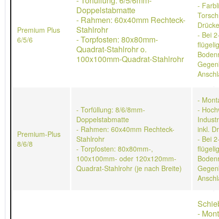
- Torfüllung: 6/5/6mm-
- Farb
Doppelstabmatte
Torschl
- Rahmen: 60x40mm Rechteck-
Drücke
Stahlrohr
Premium Plus
- Bei 2
- Torpfosten: 80x80mm-
6/5/6
flügeli
Quadrat-Stahlrohr o.
Bodenr
100x100mm-Quadrat-Stahlrohr
Gegen
Anschl
- Mont
- Torfüllung: 8/6/8mm-
- Hoch
Doppelstabmatte
Indust
- Rahmen: 60x40mm Rechteck-
inkl. D
Premium-Plus
Stahlrohr
- Bei 2
8/6/8
- Torpfosten: 80x80mm-,
flügeli
100x100mm- oder 120x120mm-
Bodenr
Quadrat-Stahlrohr (je nach Breite)
Gegen
Anschl
Schie
- Mon