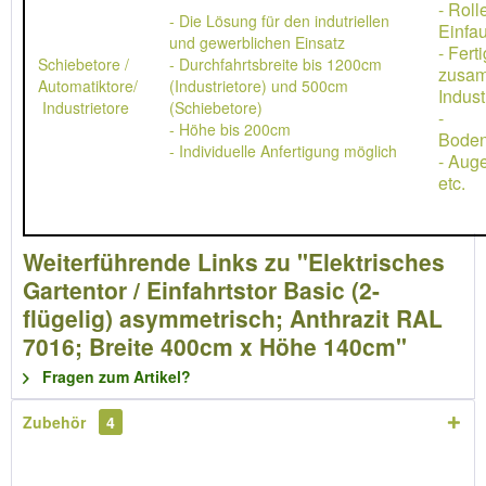
- Rol
- Die Lösung für den indutriellen
Einfau
und gewerblichen Einsatz
- Ferti
Schiebetore /
- Durchfahrtsbreite bis 1200cm
zusa
Automatiktore/
(Industrietore) und 500cm
Indust
Industrietore
(Schiebetore)
-
- Höhe bis 200cm
Boden
- Individuelle Anfertigung möglich
- Aug
etc.
Weiterführende Links zu "Elektrisches
Gartentor / Einfahrtstor Basic (2-
flügelig) asymmetrisch; Anthrazit RAL
7016; Breite 400cm x Höhe 140cm"
Fragen zum Artikel?
Zubehör
4