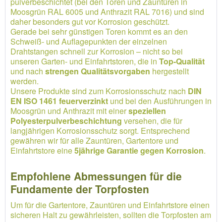
pulverbeschichtet (bei den Toren und Zauntüren in
Moosgrün RAL 6005 und Anthrazit RAL 7016) und sind
daher besonders gut vor Korrosion geschützt.
Gerade bei sehr günstigen Toren kommt es an den
Schweiß- und Auflagepunkten der einzelnen
Drahtstangen schnell zur Korrosion – nicht so bei
unseren Garten- und Einfahrtstoren, die in
Top-Qualität
und nach
strengen Qualitätsvorgaben
hergestellt
werden.
Unsere Produkte sind zum Korrosionsschutz nach
DIN
EN ISO 1461 feuerverzinkt
und bei den Ausführungen in
Moosgrün und Anthrazit mit einer
speziellen
Polyesterpulverbeschichtung
versehen, die für
langjährigen Korrosionsschutz sorgt. Entsprechend
gewähren wir für alle Zauntüren, Gartentore und
Einfahrtstore eine
5jährige Garantie gegen Korrosion
.
Empfohlene Abmessungen für die
Fundamente der Torpfosten
Um für die Gartentore, Zauntüren und Einfahrtstore einen
sicheren Halt zu gewährleisten, sollten die Torpfosten am