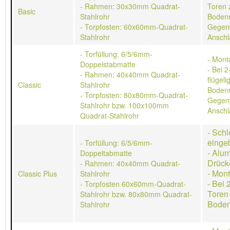
- Rahmen: 30x30mm Quadrat-
Toren 
Basic
Stahlrohr
Bodenr
- Torpfosten: 60x60mm-Quadrat-
Gegen
Stahlrohr
Anschl
- Torfüllung: 6/5/6mm-
- Mont
Doppelstabmatte
- Bei 2
- Rahmen: 40x40mm Quadrat-
flügeli
Classic
Stahlrohr
Bodenr
- Torpfosten: 80x80mm-Quadrat-
Gegen
Stahlrohr bzw. 100x100mm
Anschl
Quadrat-Stahlrohr
- Schl
einge
- Torfüllung: 6/5/6mm-
- Alu
Doppeltabmatte
Drück
- Rahmen: 40x40mm Quadrat-
- Mon
Classic Plus
Stahlrohr
- Bei 
- Torpfosten 60x60mm-Quadrat-
Toren
Stahlrohr bzw. 80x80mm Quadrat-
Boden
Stahlrohr